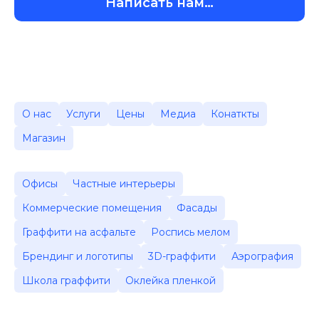
Написать нам…
О нас
Услуги
Цены
Медиа
Конаткты
Магазин
Офисы
Частные интерьеры
Коммерческие помещения
Фасады
Граффити на асфальте
Роспись мелом
Брендинг и логотипы
3D-граффити
Аэрография
Школа граффити
Оклейка пленкой